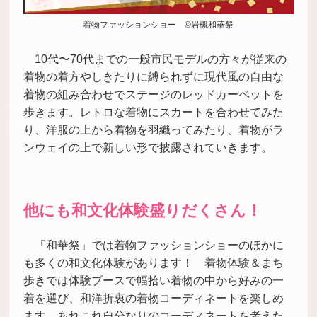
着物ファッションショー ©岩槻和華祭
10代〜70代までの一般市民モデルの方々が従来の
着物の着方やしきたりに縛られずに現代風の自由な
着物の組み合わせでステージのレッドカーペットを
歩きます。レトロな着物にスカートを合わせてみた
り、洋服の上から着物を羽織ってみたり、着物がラ
ンウェイの上で新しい形で披露されていきます。
他にも和文化体験盛りだくさん！
「
和
華祭」では着物ファッションショーのほかに
も多くの和文化体験があります！ 着物体験＆まち
歩きでは体験ブースで幅拾い着物の中から好みの一
着を選び、和洋折衷の着物コーディネートを楽しめ
ます。あれこれ自分なりのコーディネートを考えた