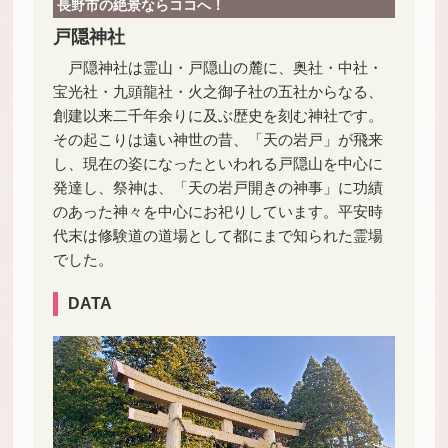
長野市の絶景ならココへ！
戸隠神社
戸隠神社は霊山・戸隠山の麓に、奥社・中社・
宝光社・九頭龍社・火之御子社の五社からなる、
創建以来二千年余りに及ぶ歴史を刻む神社です。
その起こりは遠い神世の昔、「天の岩戸」が飛来
し、現在の姿になったといわれる戸隠山を中心に
発達し、祭神は、「天の岩戸開きの神事」に功績
のあった神々を中心にお祀りしています。平安時
代末は修験道の道場として都にまで知られた霊場
でした。
DATA