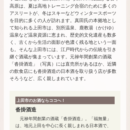
高原は、夏は高地トレーニング合宿のために多くの
アスリートが、冬はスキーなどウィンタースポーツ
を目的に多くの人が訪れます。真田氏の本拠地とし
て知られる上田市は、別所温泉、鹿教湯（かけゆ）
温泉など温泉資源に恵まれ、歴史的文化遺産も数多
く、古くから生活の面影が色濃く残る地という一面
も。そんな上田市には、江戸時代からの伝統を引き
継ぐ酒蔵が集まっています。元禄年間創業の酒蔵
「沓掛酒造」（写真）には直売所があるほか、近隣
の飲食店にも沓掛酒造の日本酒を取り扱う店が多数
そろうなど、広く親しまれています。
上田市のお酒ならココへ！
沓掛酒造
元禄年間創業の酒蔵「沓掛酒造」。「福無量」
は、地元上田を中心に長く親しまれる日本酒で、