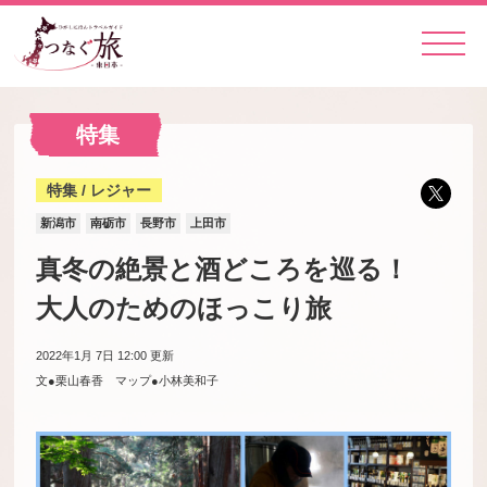
特集
特集 / レジャー
新潟市
南砺市
長野市
上田市
真冬の絶景と酒どころを巡る！
大人のためのほっこり旅
2022年1月 7日 12:00
更新
文●栗山春香 マップ●小林美和子