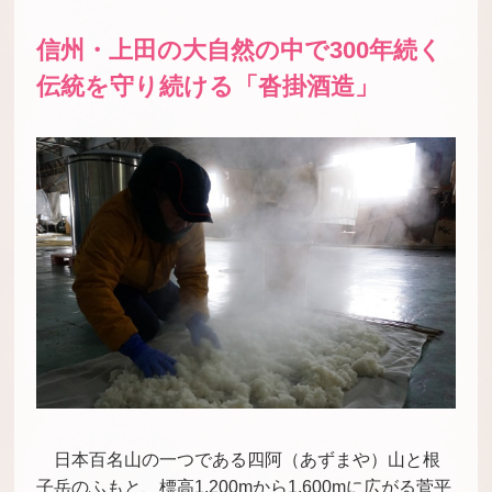
信州・上田の大自然の中で300年続く
伝統を守り続ける「沓掛酒造」
日本百名山の一つである四阿（あずまや）山と根
子岳のふもと、標高1,200mから1,600mに広がる菅平