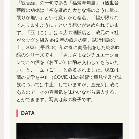
「観音経」の一句である「福聚海無量」（観世音
菩薩の功徳は「福を聚めた大きな海のように量に
限りが無い」という意）から命名。「福が限りな
くありますように」という想いが込められていま
す。「互（ご）」は４店の酒販店と、蔵元の５社
がタッグを組み 約２年の歳月の間、試行錯誤の
上、2006（平成18）年の春に商品化をした純米吟
醸のシリーズです。「さまざまなシチュエーショ
ンでこの酒を《お互い》に酌み交わしてもらいた
い」と、「互（ご）」と命名されました。現在は
蔵の見学を中止（COVID-19の影響で蔵見学及び試
飲については中止）していますが、直売所は蔵に
あるので、その雰囲気を味わいながら購入するこ
とができます。写真は蔵の様子です。
DATA