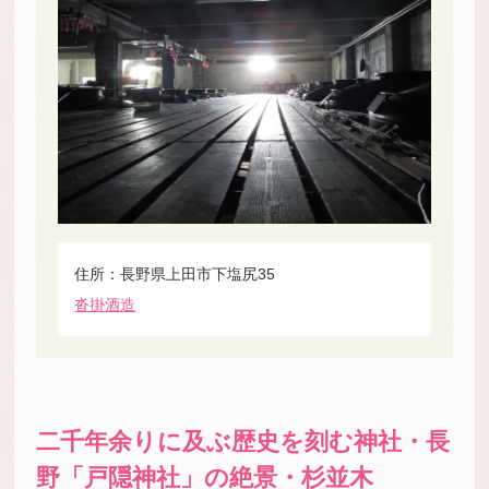
住所：長野県上田市下塩尻35
沓掛酒造
二千年余りに及ぶ歴史を刻む神社・長
野「戸隠神社」の絶景・杉並木