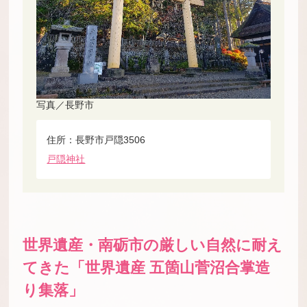
写真／長野市
住所：長野市戸隠3506
戸隠神社
世界遺産・南砺市の厳しい自然に耐え
てきた「世界遺産 五箇山菅沼合掌造
り集落」