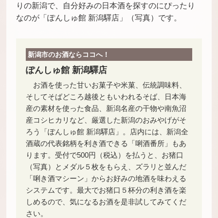
りの新潟で、自分好みの日本酒を探すのにぴったり
なのが「ぽんしゅ館 新潟驛店」（写真）です。
新潟市のお酒ならココへ！
ぽんしゅ館 新潟驛店
お酒を使った甘いお菓子や米菓、伝統調味料、
そしてそばどころ越後ともいわれるそば、日本海
産の素材を使った食品、新潟名産の干物や南魚沼
産コシヒカリなど、厳選した新潟のおみやげがそ
ろう「ぽんしゅ館 新潟驛店」。店内には、新潟全
酒蔵の代表銘柄を利き酒できる「唎酒番所」もあ
ります。受付で500円（税込）を払うと、お猪口
（写真）とメダル５枚をもらえ、ズラリと並んだ
「唎き酒マシーン」からお好みの地酒を味わえる
システムです。最大でお猪口５杯分の利き酒を楽
しめるので、気になるお酒を是非試してみてくだ
さい。