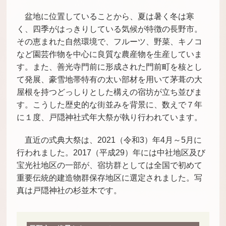
盆地に位置していることから、夏は暑く冬は寒
く、四季がはっきりしている気候が特徴の長野市。
その恵まれた自然環境で、フルーツ、野菜、キノコ
など園芸作物を中心に良質な農産物を生産していま
す。また、善光寺門前に形成された門前町を核とし
て発展、豪雪地帯特有の太い部材を用いて茅葺の大
屋根を持つどっしりとした構えの宿坊が立ち並びま
す。こうした歴史的な街並みを背景に、数えで７年
に１度、戸隠神社式年大祭が執り行われています。
直近の式典大祭は、2021（令和3）年4月～5月に
行われました。2017（平成29）年には中社地区及び
宝光社地区の一部が、宿坊群としては全国で初めて
重要伝統的建造物群保存地区に選定されました。写
真は戸隠神社の杉並木です。