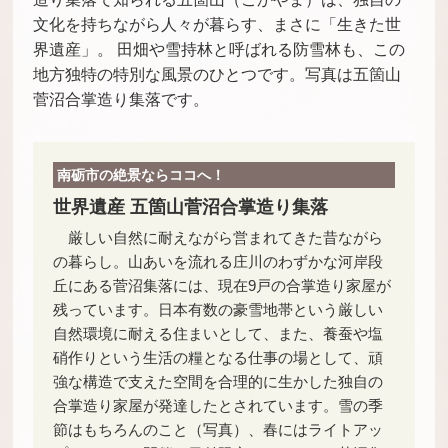
文化を持ちながら人々が暮らす、まさに「生きた世
界遺産」。 田畑や雪持林と呼ばれる防雪林も、この
地方独特の特別な風景のひとつです。写真は五箇山
菅沼合掌造り集落です。
南砺市の絶景ならココへ！
世界遺産 五箇山菅沼合掌造り集落
厳しい自然に耐えながら営まれてきた昔ながら
の暮らし。山あいを流れる庄川のわずかな河岸段
丘にある菅沼集落には、現在9戸の合掌造り家屋が
残っています。日本有数の豪雪地帯という厳しい
自然環境に耐える住まいとして、また、養蚕や塩
硝作りという生活の糧となる仕事の場として、頑
強な構造で支えた空間を合理的に生かした独自の
合掌造り家屋が発達したとされています。雪の季
節はもちろんのこと（写真）、春にはライトアッ