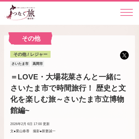
その他
その他 / レジャー
さいたま市
高岡市
＝LOVE・大場花菜さんと一緒に
さいたま市で時間旅行！ 歴史と文
化を楽しむ旅～さいたま市立博物
館編~
2026年2月 6日 17:00
更新
文●栗山春香 撮影●新妻誠一