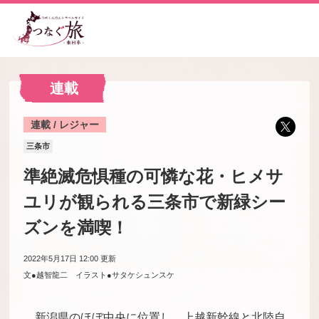
連載
連載 / レジャー
三条市
準絶滅危惧種の可憐な花・ヒメサ
ユリが観られる三条市で新緑シー
ズンを満喫！
2022年5月17日 12:00
更新
文●越智龍二 イラスト●サタケシュンスケ
新潟県のほぼ中央に位置し、上越新幹線と北陸自