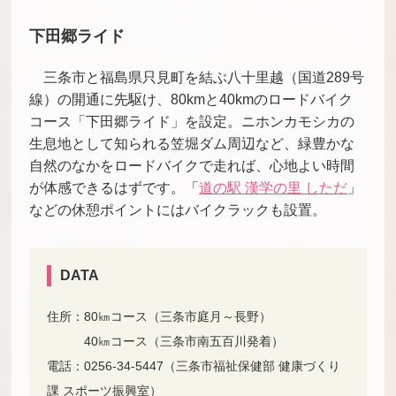
下田郷ライド
三条市と福島県只見町を結ぶ八十里越（国道289号
線）の開通に先駆け、80kmと40kmのロードバイク
コース「下田郷ライド」を設定。ニホンカモシカの
生息地として知られる笠堀ダム周辺など、緑豊かな
自然のなかをロードバイクで走れば、心地よい時間
が体感できるはずです。「
道の駅 漢学の里 しただ
」
などの休憩ポイントにはバイクラックも設置。
DATA
住所：80㎞コース（三条市庭月～長野）
40㎞コース（三条市南五百川発着）
電話：0256-34-5447（三条市福祉保健部 健康づくり
課 スポーツ振興室）