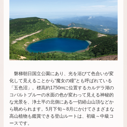
磐梯朝日国立公園にあり、光を浴びて色合いが変
化して見えることから“魔女の瞳”とも呼ばれている
「五色沼」。標高約1750mに位置するカルデラ湖の
コバルトブルーの水面の色が変わって見える神秘的
な光景を、浄土平の北側にある一切経山山頂などか
ら眺められます。5月下旬～8月にかけてさまざまな
高山植物も鑑賞できる登山ルートは、初級～中級コ
ースです。