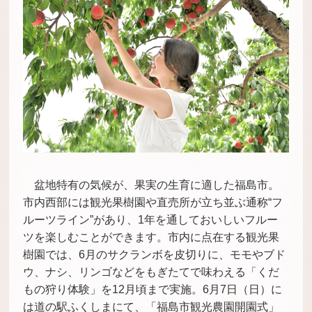
盆地特有の気候が、果実の生育に適した福島市。
市内西部には観光果樹園や直売所が立ち並ぶ通称“フ
ルーツライン”があり、1年を通しておいしいフルー
ツを楽しむことができます。市内に点在する観光果
樹園では、6月のサクランボを皮切りに、モモやブド
ウ、ナシ、リンゴなどをもぎたてで味わえる「くだ
もの狩り体験」を12月頃まで実施。6月7日（日）に
は道の駅ふくしまにて、「福島市観光農園開園式」