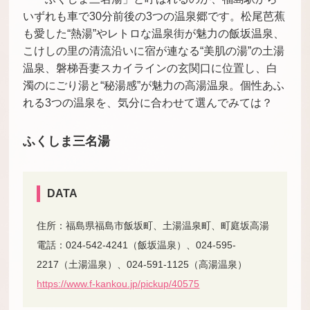
いずれも車で30分前後の3つの温泉郷です。松尾芭蕉
も愛した“熱湯”やレトロな温泉街が魅力の飯坂温泉、
こけしの里の清流沿いに宿が連なる“美肌の湯”の土湯
温泉、磐梯吾妻スカイラインの玄関口に位置し、白
濁のにごり湯と“秘湯感”が魅力の高湯温泉。個性あふ
れる3つの温泉を、気分に合わせて選んでみては？
ふくしま三名湯
DATA
住所：福島県福島市飯坂町、土湯温泉町、町庭坂高湯
電話：024-542-4241（飯坂温泉）、024-595-
2217（土湯温泉）、024-591-1125（高湯温泉）
https://www.f-kankou.jp/pickup/40575