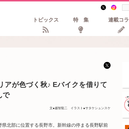
トピックス
特集
連載コラ
リアが色づく秋♪ Eバイクを借りて
んで
文●越智龍二 イラスト●サタケシュンスケ
野県北部に位置する長野市。新幹線の停まる長野駅前