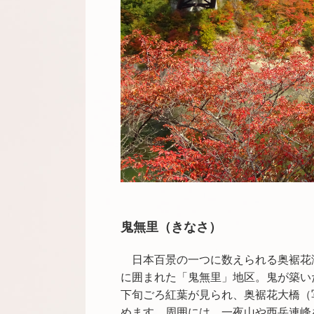
鬼無里（きなさ）
日本百景の一つに数えられる奥裾花
に囲まれた「鬼無里」地区。鬼が築い
下旬ごろ紅葉が見られ、奥裾花大橋（
めます。周囲には、一夜山や西岳連峰