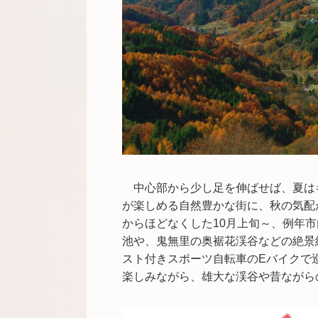
中心部から少し足を伸ばせば、夏は
が楽しめる自然豊かな街に、秋の気配
からほどなくした
10
月上旬～、例年市
池や、鬼無里の奥裾花渓谷などの絶景
スト付きスポーツ自転車の
E
バイクで
楽しみながら、雄大な渓谷や昔ながら