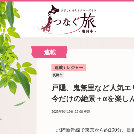
連載
連載 / レジャー
長野市
戸隠、鬼無里など人気エ
今だけの絶景＋αを楽し
2023年9月19日 12:00
更新
北陸新幹線で東京から約
100
分、長