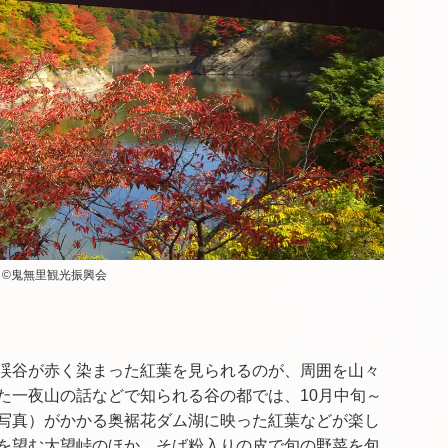
©鬼無里観光振興会
渓谷が赤く染まった紅葉を見られるのが、周囲を山々
た一夜山の話などで知られる谷の都では、
10
月中旬～
写真）がかかる奥裾花ダム湖に映った紅葉などが楽し
を望む大望峠のほか、そば粉入りの皮で旬の野菜を包