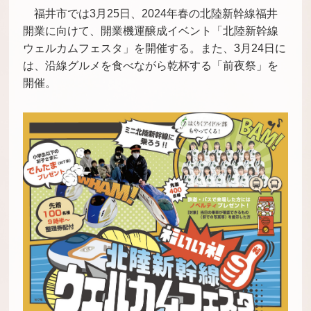
福井市では
3
月
25
日、
2024
年春の北陸新幹線福井
開業に向けて、開業機運醸成イベント「北陸新幹線
ウェルカムフェスタ」を開催する。また、
3
月
24
日に
は、沿線グルメを食べながら乾杯する「前夜祭」を
開催。