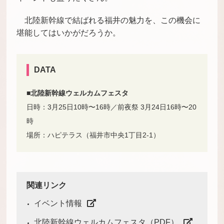
北陸新幹線で結ばれる福井の魅力を、この機会に
堪能してはいかがだろうか。
DATA
■北陸新幹線ウェルカムフェスタ
日時：
3
月
25
日
10
時〜
16
時／前夜祭
3
月
24
日
16
時〜
20
時
場所：ハピテラス（福井市中央
1
丁目
2-1
）
関連リンク
イベント情報
北陸新幹線ウェルカムフェスタ（PDF）