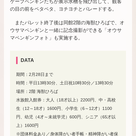
ケープペンギンたちが展示水槽を飛び出して、観客
の目の前をペタペタ、ヨチヨチとパレードする。
またパレット終了後は同館2階の海獣ひろばで、オ
ウサマペンギンと一緒に記念撮影ができる「オウサ
マペンギンフォト」も実施する。
DATA
期間：2月28日まで
時間：平日13時30分、土日祝10時30分／13時30分
場所：2階 海獣ひろば
水族館入館券：大人（18才以上）2200円、中・高校
生（12～18才）1600円、小学生（6～12才）1100
円、幼児（4才～未就学児）600円、シニア（65才以
上）1600円
※団体料金あり／身体障がい者手帳・精神障がい者保