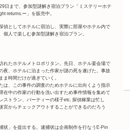
月29日まで、参加型謎解き宿泊プラン「ミステリーホテ
t returns.ー」を販売中。
探偵としてホテルに宿泊し、実際に部屋やホテル内で
、個人で楽しむ参加型謎解き宿泊プラン。
訪れたホテルメトロポリタン。
先日、ホテル宴会場で
の夜、ホテルに泊まった作家が謎の死を遂げた。
事故
まま時間だけが過ぎていく。
たは、この事件の調査のためホテルに出向くよう指示
滞在中の作家の行動を洗い出すため事件情報を集めて
ストラン、パーティーの様子etc. 探偵稼業は忙し
迷宮からチェックアウトすることができるのだろう
状」を提出する。逮捕状は企画制作を行なうE-Pin