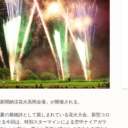
新聞
納涼
花火
高岡
会場
」が開催される。
部の夏の風物詩として親しまれている花火大会。新型コロ
なる今回は、特別スターマインによる空中ナイアガラ