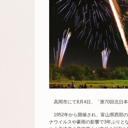
高岡
市にて8月4日、「
第
70
回
北日本
1952年から開催され、富山県西
ナウイルスや豪雨の影響で3年ぶりと