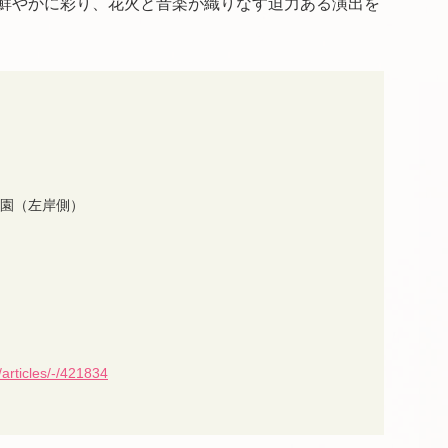
鮮やかに彩り、花火と音楽が織りなす迫力ある演出を
公園（左岸側）
/articles/-/421834