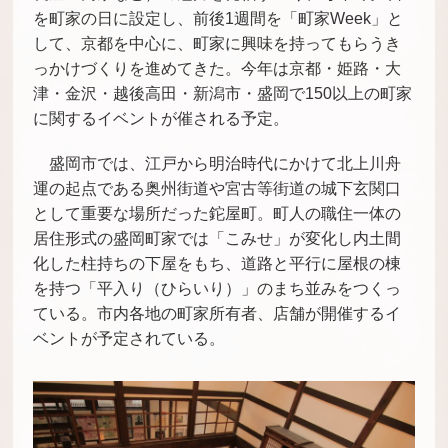
を町家の日に設定し、前後1週間を「町家Week」と
して、京都を中心に、町家に興味を持ってもらうき
っかけづくりを進めてきた。今年は京都・姫路・大
津・金沢・越後高田・新潟市・盛岡で150以上の町家
に関するイベントが催される予定。
盛岡市では、江戸から明治時代にかけて北上川舟
運の起点である奥州街道や宮古等街道の城下玄関口
として重要な場所だった鉈屋町。町人の職住一体の
居住形式の盛岡町家では「こみせ」が変化し内土間
化した柱持ちの下屋をもち、道路と平行に屋根の棟
を持つ「平入り（ひらいり）」のまち並みをつくっ
ている。市内各地の町家所有者、店舗が開催するイ
ベントが予定されている。