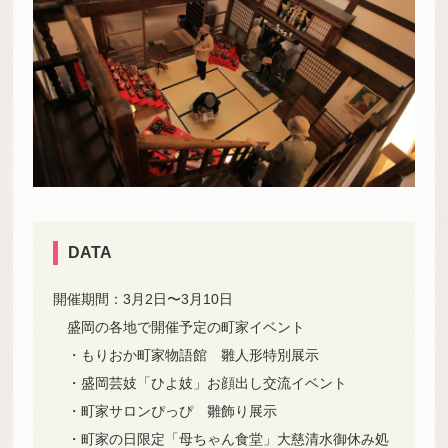
DATA
開催期間：3月2日〜3月10日
盛岡の各地で開催予定の町家イベント
・もりおか町家物語館 雛人形特別展示
・盛岡芸妓「ひよ妓」お顔出し交流イベント
・町家サロンぴっぴ 雛飾り展示
・町家の日限定「母ちゃん食堂」大慈清水御休み処