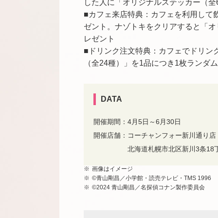
した人に「オリジナルステッカー（全
■カフェ来店特典：カフェを利用して
ゼント。ナゾトキをクリアすると「オ
レゼント
■ドリンク注文特典：カフェでドリン
（全24種）」を1品につき1枚ランダ
DATA
開催期間：4月5日～6月30日
開催店舗：コーチャンフォー新川通り店 
北海道札幌市北区新川3条18
画像はイメージ
©青山剛昌／小学館・読売テレビ・TMS 1996
©2024 青山剛昌／名探偵コナン製作委員会