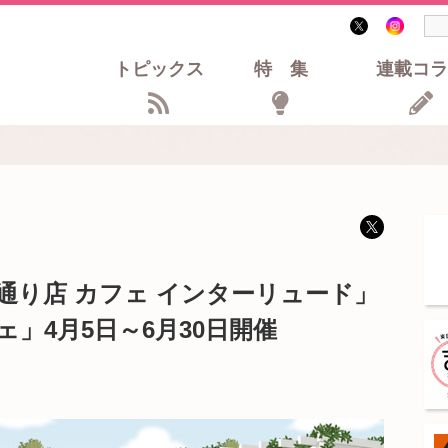
トピックス
特集
連載コラ
通り店 カフェ インターリュード」
」4月5日～6月30日開催