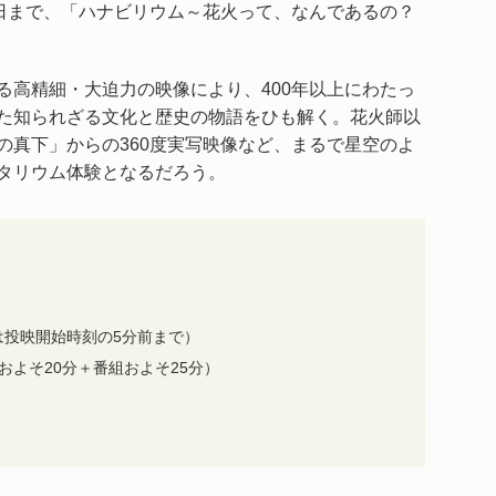
日まで、「
ハナビリウム
～
花火
っ
て
、
なんで
ある
の
？
る高精細・大迫力の映像により、400年以上にわたっ
た知られざる文化と歴史の物語をひも解く。
花火師以
の真下」からの360度実写映像など、
まるで星空のよ
タリウム体験となるだろう。
付は投映開始時刻の5分前まで）
およそ20分＋番組およそ25分）