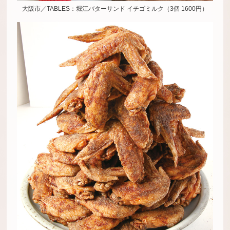
大阪市／TABLES：堀江バターサンド イチゴミルク（3個 1600円）