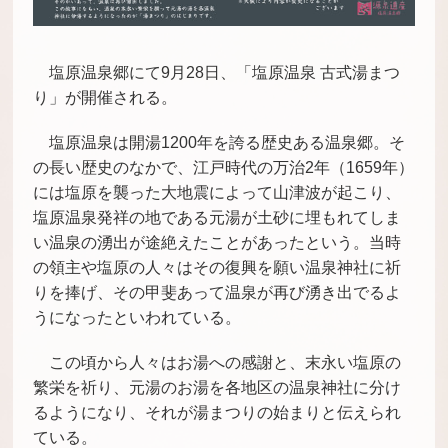
塩原温泉郷にて9月28日、「塩原温泉 古式湯まつ
り」が開催される。
塩原温泉は開湯1200年を誇る歴史ある温泉郷。そ
の長い歴史のなかで、江戸時代の万治2年（1659年）
には塩原を襲った大地震によって山津波が起こり、
塩原温泉発祥の地である元湯が土砂に埋もれてしま
い温泉の湧出が途絶えたことがあったという。当時
の領主や塩原の人々はその復興を願い温泉神社に祈
りを捧げ、その甲斐あって温泉が再び湧き出でるよ
うになったといわれている。
この頃から人々はお湯への感謝と、末永い塩原の
繁栄を祈り、元湯のお湯を各地区の温泉神社に分け
るようになり、それが湯まつりの始まりと伝えられ
ている。