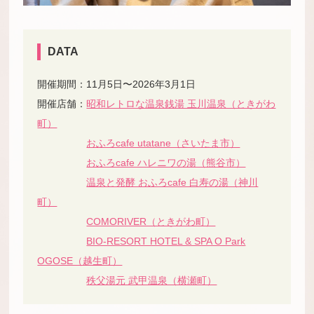
DATA
開催期間：11月5日〜2026年3月1日
開催店舗：
昭和レトロな温泉銭湯 玉川温泉（ときがわ
町）
おふろcafe utatane（さいたま市）
おふろcafe ハレニワの湯（熊谷市）
温泉と発酵 おふろcafe 白寿の湯（神川
町）
COMORIVER（ときがわ町）
BIO-RESORT HOTEL & SPA O Park
OGOSE（越生町）
秩父湯元 武甲温泉（横瀬町）