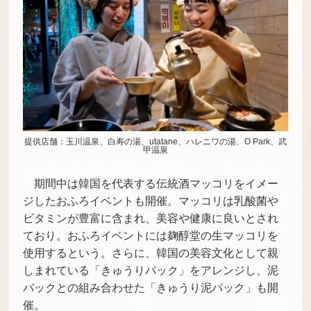
提供店舗：玉川温泉、白寿の湯、utatane、ハレニワの湯、O Park、武
甲温泉
期間中は韓国を代表する伝統酒マッコリをイメー
ジしたおふろイベントも開催。マッコリは乳酸菌や
ビタミンが豊富に含まれ、美容や健康に良いとされ
ており。おふろイベントには麹醇堂の生マッコリを
使用するという。さらに、韓国の美容文化として親
しまれている「きゅうりパック」をアレンジし、泥
パックとの組み合わせた「きゅうり泥パック」も開
催。