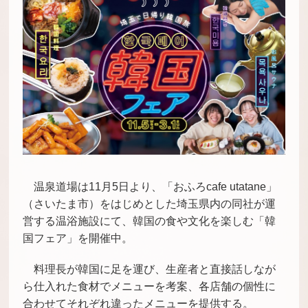
温泉道場は11月5日より、「おふろcafe utatane」
（さいたま市）をはじめとした埼玉県内の同社が運
営する温浴施設にて、韓国の食や文化を楽しむ「韓
国フェア」を開催中。
料理長が韓国に足を運び、生産者と直接話しなが
ら仕入れた食材でメニューを考案、各店舗の個性に
合わせてそれぞれ違ったメニューを提供する。