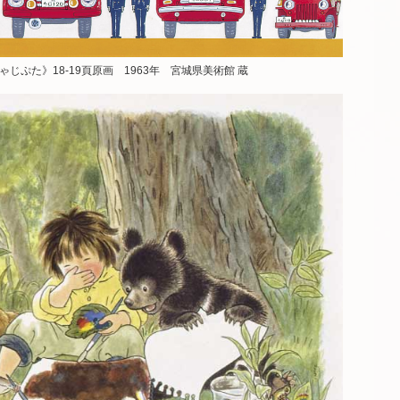
じぷた》18-19頁原画 1963年 宮城県美術館 蔵