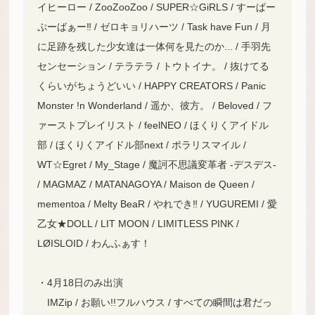
イヒーロー / ZooZooZoo / SUPER☆GiRLS / すーぱー
ぷーばぁー‼ / ゼロキョリハーツ / Task have Fun / 月
に足跡を残した少女達は一体何を見たのか... / 手羽先
センセーション / テラテラ / トウトイナ。 / 抜けてる
くらいがちょうどいい / HAPPY CREATORS / Panic
Monster !n Wonderland / 遥か、彼方。 / Beloved / フ
ァーストプレイリスト / feelNEO / ほくりくアイドル
部 / ほくりくアイドル部next / ポラリスマイル /
WT☆Egret / My_Stage / 魔訶不思議変革者 -デスデス-
/ MAGMAZ / MATANAGOYA / Maison de Queen /
mementoa / Melty BeaR / やれでき‼︎ / YUGUREMI / 愛
乙女★DOLL / LIT MOON / LIMITLESS PINK /
LØISLOID / わんふぁす！
・4月18日のみ出演
IMZip / お願い!!フルハウス / すべての瞬間は君だっ