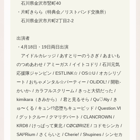
石川県金沢市竪町40
・片町きらら（特典会／リストバンド交換所）
石川県金沢市片町2丁目2-2
出演者
・4月18日・19日両日出演
アイドルカレッジ / あすとりーのうさぎ / あまいも
のつめあわせ / アミーガス / イイトコドリ / 石川元気
応援隊ジャンピン / ESTLINK☆ / OS☆U / オカシリゾ
ート / おちゃメンタル☆パーティー / OLiDOL! / 開歌-
かいか- / カラフルスクリーム / きっと大切だった /
kimikara（きみから） / 君と見るそら / Qu♡Aly / き
ゅ〜くる / キュン!?恋堕ちキューピッド / Question.VI
/ グットクルー / クマリデパート / CLANCROWN /
KRD8 / けっぱって東北 / CØCØRIZE / コドモシンカ /
SAI²Rium / さくらいと / Cherie! / Shupines / シンセカ