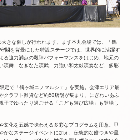
の大きな催しが行われます。まず本丸会場では、「鶴
。天守閣を背景にした特設ステージでは、世界的に活躍す
よる迫力満点の殺陣パフォーマンスをはじめ、地元の
い演舞、なぎなた演武、力強い和太鼓演奏など、多彩
）限定で「鶴ヶ城ニノマルシェ」を実施。会津エリア最
やクラフト雑貨など約50店舗が集まり、にぎわいあふ
親子でゆったり過ごせる「こども遊び広場」も登場し
や文化を五感で味わえる多彩なプログラムを用意。甲
やかなステージイベントに加え、伝統的な餅つきや呈