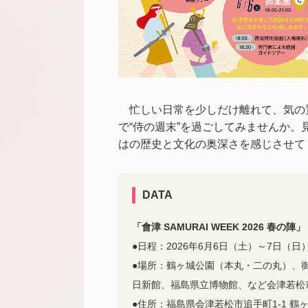
忙しい日常を少しだけ離れて、気の
で“侍の週末”を過ごしてみませんか
はの歴史と文化の奥深さを感じさせて
DATA
「會津 SAMURAI WEEK 2026 春の陣」
●日程：2026年6月6日（土）～7日（
●場所：鶴ヶ城公園（本丸・二の丸）
日新館、福島県立博物館、など会津若松
●住所：福島県会津若松市追手町1-1 鶴