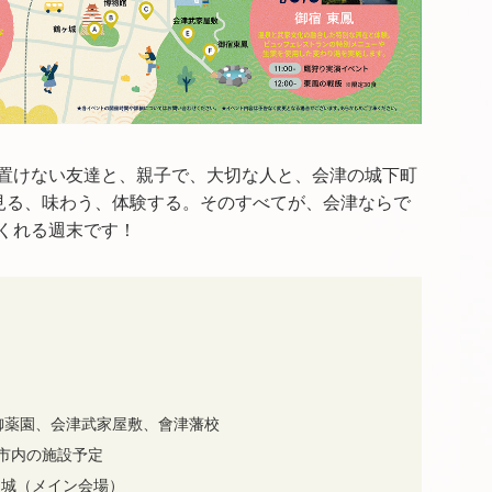
置けない友達と、親子で、大切な人と、会津の城下町
。見る、味わう、体験する。そのすべてが、会津ならで
くれる週末です！
日）
、御薬園、会津武家屋敷、會津藩校
市内の施設予定
ヶ城（メイン会場）