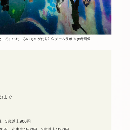
ところにいたころの ものがたり》© チームラボ ※参考画像
0分まで
円、3歳以上900円
円、小中生1500円、3歳以上1000円